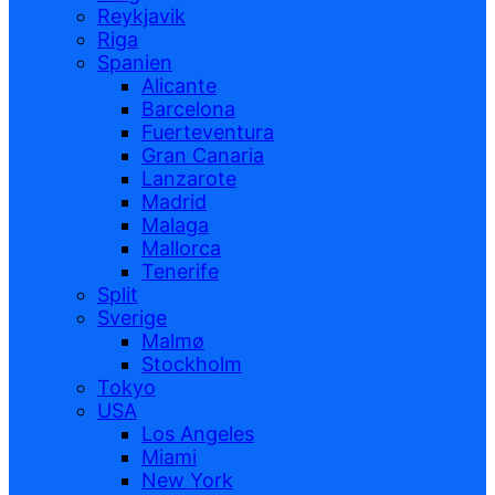
Reykjavik
Riga
Spanien
Alicante
Barcelona
Fuerteventura
Gran Canaria
Lanzarote
Madrid
Malaga
Mallorca
Tenerife
Split
Sverige
Malmø
Stockholm
Tokyo
USA
Los Angeles
Miami
New York