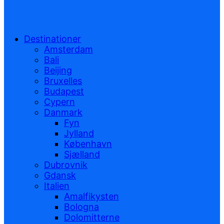
Destinationer
Amsterdam
Bali
Beijing
Bruxelles
Budapest
Cypern
Danmark
Fyn
Jylland
København
Sjælland
Dubrovnik
Gdansk
Italien
Amalfikysten
Bologna
Dolomitterne