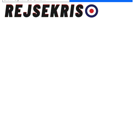
for:
Rejsekris