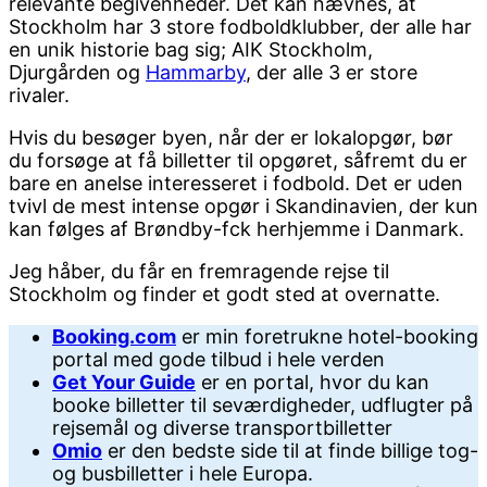
relevante begivenheder. Det kan nævnes, at
Stockholm har 3 store fodboldklubber, der alle har
en unik historie bag sig; AIK Stockholm,
Djurgården og
Hammarby
, der alle 3 er store
rivaler.
Hvis du besøger byen, når der er lokalopgør, bør
du forsøge at få billetter til opgøret, såfremt du er
bare en anelse interesseret i fodbold. Det er uden
tvivl de mest intense opgør i Skandinavien, der kun
kan følges af Brøndby-fck herhjemme i Danmark.
Jeg håber, du får en fremragende rejse til
Stockholm og finder et godt sted at overnatte.
Booking.com
er min foretrukne hotel-booking
portal med gode tilbud i hele verden
Get Your Guide
er en portal, hvor du kan
booke billetter til seværdigheder, udflugter på
rejsemål og diverse transportbilletter
Omio
er den bedste side til at finde billige tog-
og busbilletter i hele Europa.