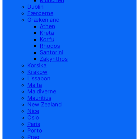
München
Dublin
Færøerne
Grækenland
Athen
Kreta
Korfu
Rhodos
Santorini
Zakynthos
Korsika
Krakow
Lissabon
Malta
Maldiverne
Mauritius
New Zealand
Nice
Oslo
Paris
Porto
Prag