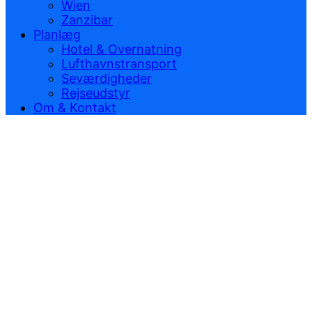
Wien
Zanzibar
Planlæg
Hotel & Overnatning
Lufthavnstransport
Seværdigheder
Rejseudstyr
Om & Kontakt