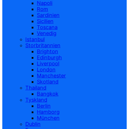
Napoli
Rom
Sardinien
Sicilien
Toscana
Venedig
Istanbul
Storbritannien
Brighton
Edinburgh
Liverpool
London
Manchester
Skotland
Thailand
Bangkok
Tyskland
Berlin
Hamborg
München
Dublin