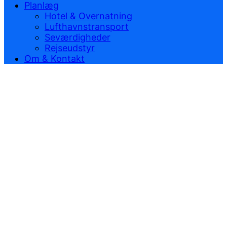
Planlæg
Hotel & Overnatning
Lufthavnstransport
Seværdigheder
Rejseudstyr
Om & Kontakt