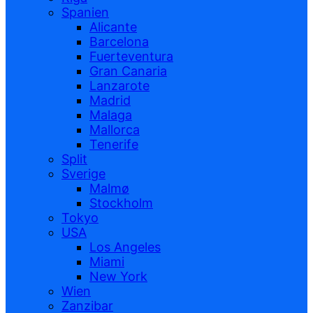
Spanien
Alicante
Barcelona
Fuerteventura
Gran Canaria
Lanzarote
Madrid
Malaga
Mallorca
Tenerife
Split
Sverige
Malmø
Stockholm
Tokyo
USA
Los Angeles
Miami
New York
Wien
Zanzibar