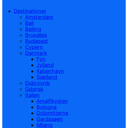
Destinationer
Amsterdam
Bali
Beijing
Bruxelles
Budapest
Cypern
Danmark
Fyn
Jylland
København
Sjælland
Dubrovnik
Gdansk
Italien
Amalfikysten
Bologna
Dolomitterne
Gardasøen
Milano