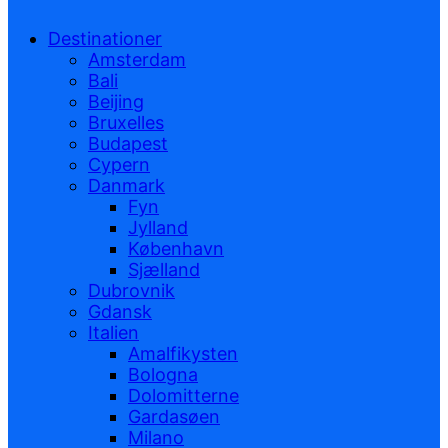
Destinationer
Amsterdam
Bali
Beijing
Bruxelles
Budapest
Cypern
Danmark
Fyn
Jylland
København
Sjælland
Dubrovnik
Gdansk
Italien
Amalfikysten
Bologna
Dolomitterne
Gardasøen
Milano