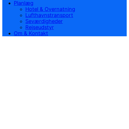
Planlæg
Hotel & Overnatning
Lufthavnstransport
Seværdigheder
Rejseudstyr
Om & Kontakt