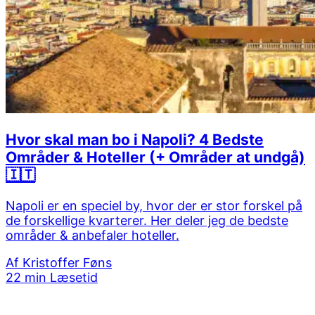
Hvor skal man bo i Napoli? 4 Bedste
Områder & Hoteller (+ Områder at undgå)
🇮🇹
Napoli er en speciel by, hvor der er stor forskel på
de forskellige kvarterer. Her deler jeg de bedste
områder & anbefaler hoteller.
Af
Kristoffer Føns
22 min Læsetid