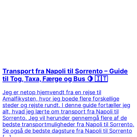
Transport fra Napoli til Sorrento – Guide
til Tog, Taxa, Færge og Bus 🍋 🇮🇹
Jeg er netop hjemvendt fra en rejse til
Amalfikysten, hvor jeg boede flere forskellige
steder og rejste rundt. I denne guide fortæller jeg
alt, hvad jeg lærte om transport fra Napoli til
Sorrento. Jeg vil herunder gennemgå flere af de
bedste transportmuligheder fra Napoli til Sorrento.
Se også de bedste dagsture fra Napoli til Sorrento