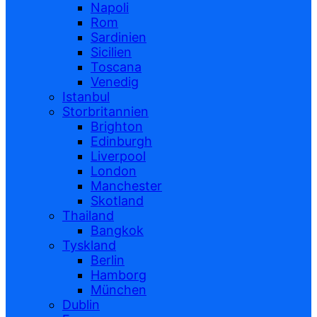
Napoli
Rom
Sardinien
Sicilien
Toscana
Venedig
Istanbul
Storbritannien
Brighton
Edinburgh
Liverpool
London
Manchester
Skotland
Thailand
Bangkok
Tyskland
Berlin
Hamborg
München
Dublin