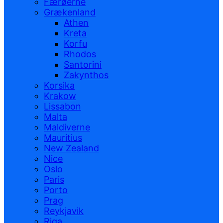
Færøerne
Grækenland
Athen
Kreta
Korfu
Rhodos
Santorini
Zakynthos
Korsika
Krakow
Lissabon
Malta
Maldiverne
Mauritius
New Zealand
Nice
Oslo
Paris
Porto
Prag
Reykjavik
Riga