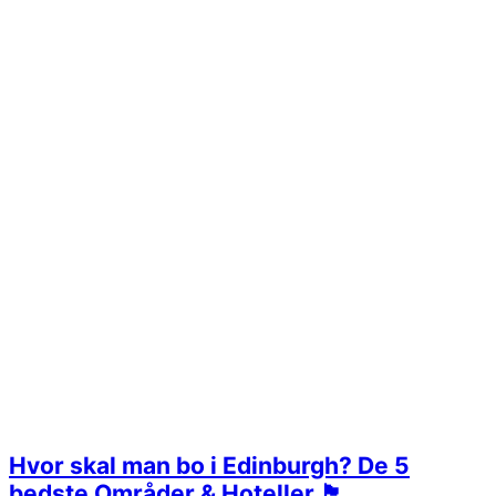
Hvor skal man bo i Edinburgh? De 5
bedste Områder & Hoteller 🏴󠁧󠁢󠁳󠁣󠁴󠁿