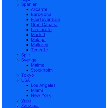
Spanien
Alicante
Barcelona
Fuerteventura
Gran Canaria
Lanzarote
Madrid
Malaga
Mallorca
Tenerife
Split
Sverige
Malmø
Stockholm
Tokyo
USA
Los Angeles
Miami
New York
Wien
Zanzibar