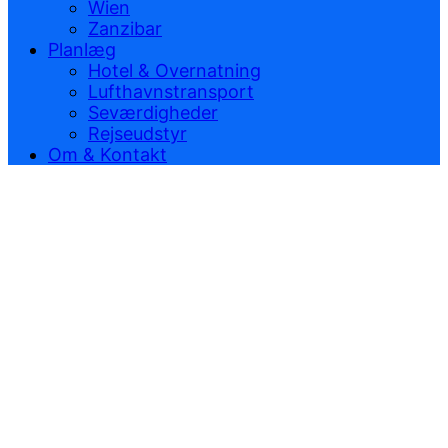
Wien
Zanzibar
Planlæg
Hotel & Overnatning
Lufthavnstransport
Seværdigheder
Rejseudstyr
Om & Kontakt