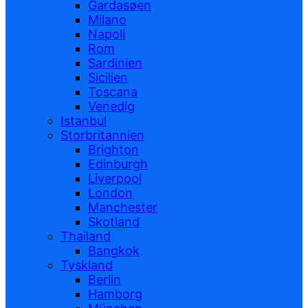
Gardasøen
Milano
Napoli
Rom
Sardinien
Sicilien
Toscana
Venedig
Istanbul
Storbritannien
Brighton
Edinburgh
Liverpool
London
Manchester
Skotland
Thailand
Bangkok
Tyskland
Berlin
Hamborg