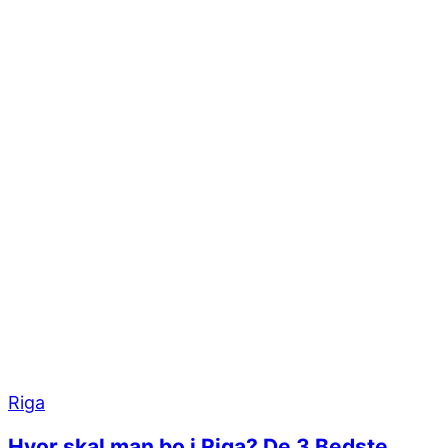
Riga
Hvor skal man bo i Riga? De 3 Bedste