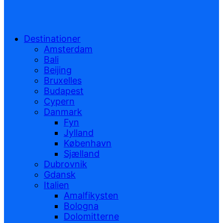
Destinationer
Amsterdam
Bali
Beijing
Bruxelles
Budapest
Cypern
Danmark
Fyn
Jylland
København
Sjælland
Dubrovnik
Gdansk
Italien
Amalfikysten
Bologna
Dolomitterne