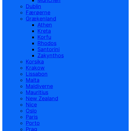
München
Dublin
Færøerne
Grækenland
Athen
Kreta
Korfu
Rhodos
Santorini
Zakynthos
Korsika
Krakow
Lissabon
Malta
Maldiverne
Mauritius
New Zealand
Nice
Oslo
Paris
Porto
Prag