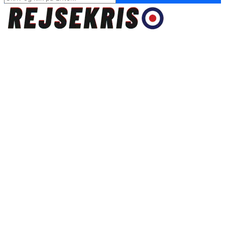
for:
Rejsekris