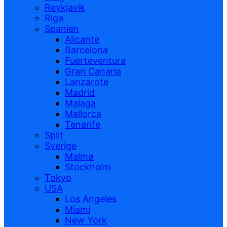
Reykjavik
Riga
Spanien
Alicante
Barcelona
Fuerteventura
Gran Canaria
Lanzarote
Madrid
Malaga
Mallorca
Tenerife
Split
Sverige
Malmø
Stockholm
Tokyo
USA
Los Angeles
Miami
New York