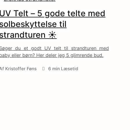
UV Telt – 5 gode telte med
solbeskyttelse til
strandturen ☀️
Søger du et godt UV telt til strandturen med
baby eller børn? Her deler jeg 5 glimrende bud.
Af
Kristoffer Føns
6 min Læsetid