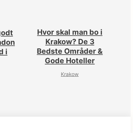
Hvor skal man bo i
godt
Krakow? De 3
ondon
Bedste Områder &
 i
Gode Hoteller
Krakow