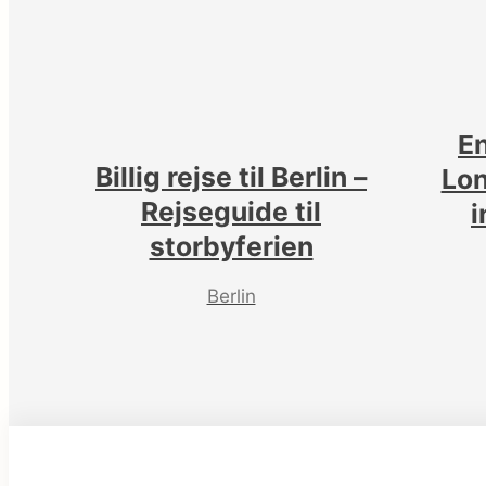
E
Billig rejse til Berlin –
Lon
Rejseguide til
i
storbyferien
Berlin