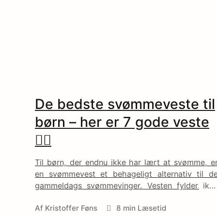
earch
r:
De bedste svømmeveste til
børn – her er 7 gode veste
🏊🏻
Til børn, der endnu ikke har lært at svømme, e
en svømmevest et behageligt alternativ til d
gammeldags svømmevinger. Vesten fylder ikk
meget og giver armene fuld bevægelighed til a
Af
Kristoffer Føns
8 min Læsetid
boltre sig i vandet – uden frygten for at ryg