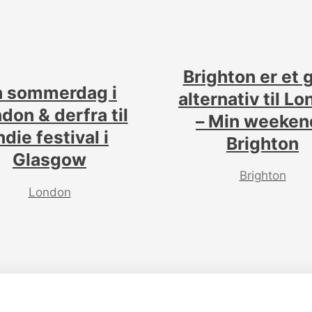
Brighton er et 
n sommerdag i
alternativ til L
don & derfra til
– Min weekend
ndie festival i
Brighton
Glasgow
Brighton
London