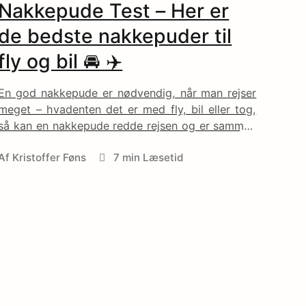
Nakkepude Test – Her er
de bedste nakkepuder til
fly og bil 🚘 ✈️
En god nakkepude er nødvendig, når man rejser
meget – hvadenten det er med fly, bil eller tog,
så kan en nakkepude redde rejsen og er sammen
med en powerbank noget af det vigtigste
Af
Kristoffer Føns
7 min Læsetid
rejseudstyr.