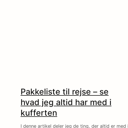
under. Svømmeveste er især gode til mindre bør
på charterferien – men kan også bruges […]
Pakkeliste til rejse – se
hvad jeg altid har med i
kufferten
I denne artikel deler jeg de ting, der altid er med 