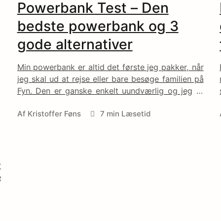
Powerbank Test – Den
bedste powerbank og 3
gode alternativer
Min powerbank er altid det første jeg pakker, når
jeg skal ud at rejse eller bare besøge familien på
Fyn. Den er ganske enkelt uundværlig og jeg er
så glad for, at jeg endelig fandt den bedste
Af
Kristoffer Føns
7 min Læsetid
powerbank, der har nok strøm til at kunne oplade
min iPhone på en 3-dages rejse til London.
r
e
e
t
e