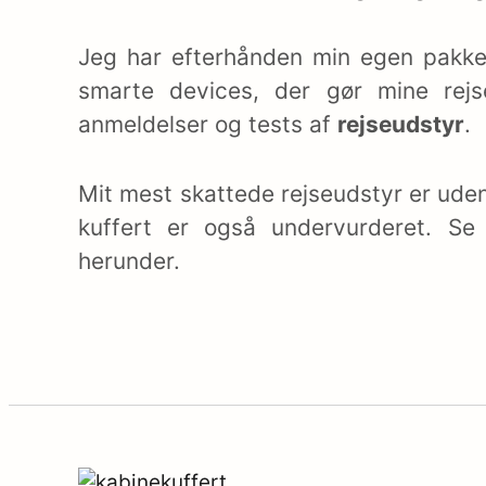
g
Jeg har efterhånden min egen pakke
a
smarte devices, der gør mine rejs
anmeldelser og tests af
rejseudstyr
.
t
Mit mest skattede rejseudstyr er uden
i
kuffert er også undervurderet. Se a
o
herunder.
n