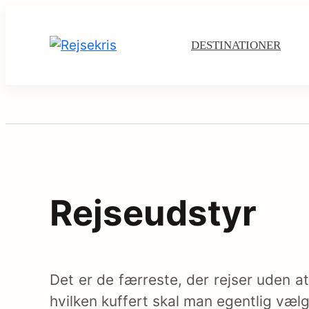
Skip
M
to
DESTINATIONER
content
Rejsekris
a
i
n
N
Rejseudstyr
a
v
Det er de færreste, der rejser uden at
i
hvilken kuffert skal man egentlig væl