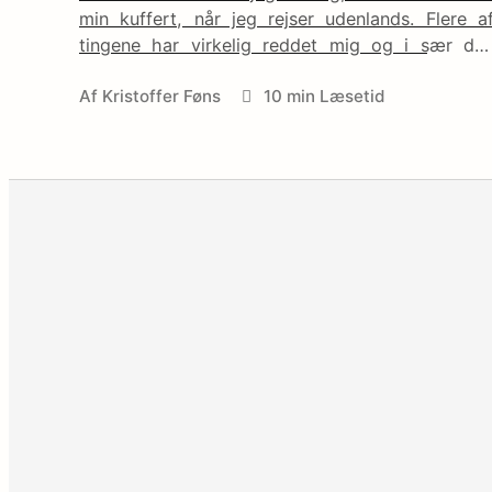
min kuffert, når jeg rejser udenlands. Flere a
tingene har virkelig reddet mig og i sær de
første på listen er simpelthen et must-have.
Af
Kristoffer Føns
10 min Læsetid