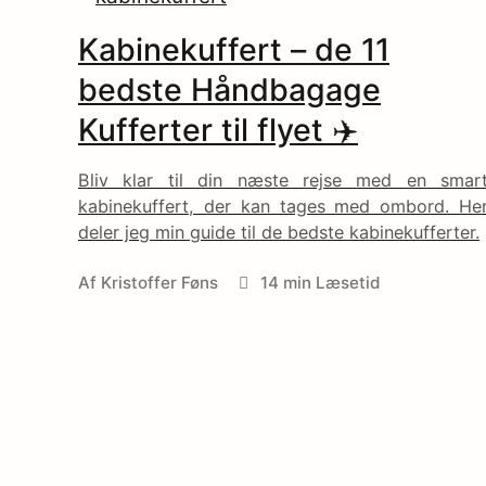
C
Kabinekuffert – de 11
o
bedste Håndbagage
n
Kufferter til flyet ✈️
t
Bliv klar til din næste rejse med en smar
kabinekuffert, der kan tages med ombord. He
e
deler jeg min guide til de bedste kabinekufferter.
Af
Kristoffer Føns
14 min Læsetid
n
t