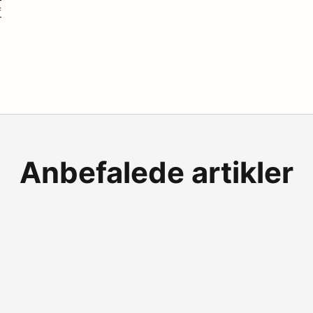
f
n
Anbefalede artikler