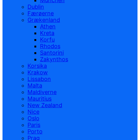
München
Dublin
Færøerne
Grækenland
Athen
Kreta
Korfu
Rhodos
Santorini
Zakynthos
Korsika
Krakow
Lissabon
Malta
Maldiverne
Mauritius
New Zealand
Nice
Oslo
Paris
Porto
Prag