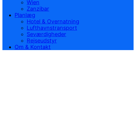
Wien
Zanzibar
Planlæg
Hotel & Overnatning
Lufthavnstransport
Seværdigheder
Rejseudstyr
Om & Kontakt