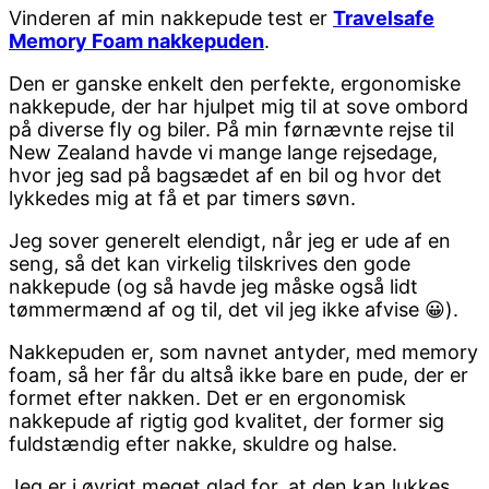
Vinderen af min nakkepude test er
Travelsafe
Memory Foam nakkepuden
.
Den er ganske enkelt den perfekte, ergonomiske
nakkepude, der har hjulpet mig til at sove ombord
på diverse fly og biler. På min førnævnte rejse til
New Zealand havde vi mange lange rejsedage,
hvor jeg sad på bagsædet af en bil og hvor det
lykkedes mig at få et par timers søvn.
Jeg sover generelt elendigt, når jeg er ude af en
seng, så det kan virkelig tilskrives den gode
nakkepude (og så havde jeg måske også lidt
tømmermænd af og til, det vil jeg ikke afvise 😀).
Nakkepuden er, som navnet antyder, med memory
foam, så her får du altså ikke bare en pude, der er
formet efter nakken. Det er en ergonomisk
nakkepude af rigtig god kvalitet, der former sig
fuldstændig efter nakke, skuldre og halse.
Jeg er i øvrigt meget glad for, at den kan lukkes