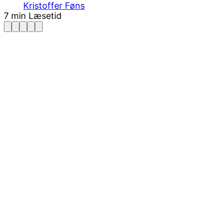
Kristoffer Føns
7 min Læsetid
Facebook
Pinterest
Twitter
Print
Email