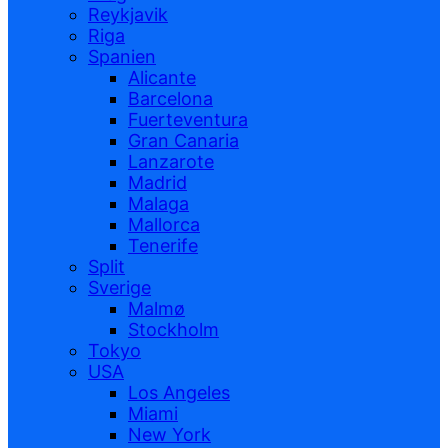
Reykjavik
Riga
Spanien
Alicante
Barcelona
Fuerteventura
Gran Canaria
Lanzarote
Madrid
Malaga
Mallorca
Tenerife
Split
Sverige
Malmø
Stockholm
Tokyo
USA
Los Angeles
Miami
New York