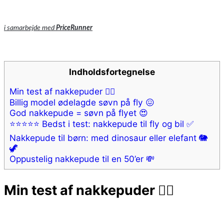
i samarbejde med
PriceRunner
Indholdsfortegnelse
Min test af nakkepuder 😵‍💫
Billig model ødelagde søvn på fly 😖
God nakkepude = søvn på flyet 😍
⭐️⭐️⭐️⭐️⭐️ Bedst i test: nakkepude til fly og bil ✅
Nakkepude til børn: med dinosaur eller elefant 🐘
🦖
Oppustelig nakkepude til en 50’er 💸
Min test af nakkepuder 😵‍💫