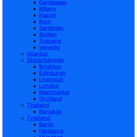
Gardasøen
Milano
Napoli
Rom
Sardinien
Sicilien
Toscana
Venedig
Istanbul
Storbritannien
Brighton
Edinburgh
Liverpool
London
Manchester
Skotland
Thailand
Bangkok
Tyskland
Berlin
Hamborg