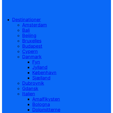
Destinationer
Amsterdam
Bali
Beijing
Bruxelles
Budapest
Cypern
Danmark
Fyn
Jylland
København
Sjælland
Dubrovnik
Gdansk
Italien
Amalfikysten
Bologna
Dolomitterne