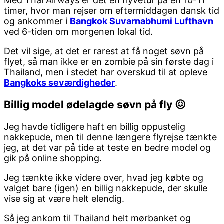
Med Thai Airways er det en flyvetur på en 10-11
timer, hvor man rejser om eftermiddagen dansk tid
og ankommer i
Bangkok Suvarnabhumi Lufthavn
ved 6-tiden om morgenen lokal tid.
Det vil sige, at det er rarest at få noget søvn på
flyet, så man ikke er en zombie på sin første dag i
Thailand, men i stedet har overskud til at opleve
Bangkoks seværdigheder
.
Billig model ødelagde søvn på fly 😖
Jeg havde tidligere haft en billig oppustelig
nakkepude, men til denne længere flyrejse tænkte
jeg, at det var på tide at teste en bedre model og
gik på online shopping.
Jeg tænkte ikke videre over, hvad jeg købte og
valget bare (igen) en billig nakkepude, der skulle
vise sig at være helt elendig.
Så jeg ankom til Thailand helt mørbanket og