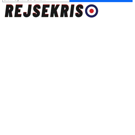
for:
Rejsekris