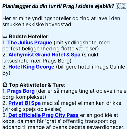
Planlægger du din tur til Prag i sidste øjeblik?
🇨🇿
Her er mine yndlingshoteller og ting at lave i den
smukke tjekkiske hovedstad.
🛌
Bedste Hoteller:
1.
The Julius Prague
(mit yndlingshotel med
perfekt beliggenhed og flotte værelser)
2.
Alchymist Grand Hotel & Spa
(smukt
luksushotel nær Prags Borg)
3.
Hotel King George
(billigere hotel i Prags Gamle
By)
🎡
Top Aktiviteter & Ture
:
1.
Prags Borg
(der er så mange ting at opleve i hele
borg-komplekset)
2.
Privat Øl Spa
med så meget øl man kan drikke
(virkelig spøjs oplevelse)
3.
Det officielle Prag City Pass
er en god idé at
købe, da man får 'gratis' offentlig transport og
adgang til mange af byens bedste seværdigheder.