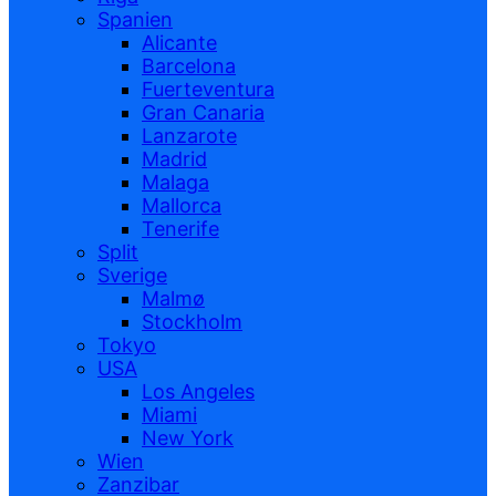
Spanien
Alicante
Barcelona
Fuerteventura
Gran Canaria
Lanzarote
Madrid
Malaga
Mallorca
Tenerife
Split
Sverige
Malmø
Stockholm
Tokyo
USA
Los Angeles
Miami
New York
Wien
Zanzibar