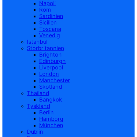
Napoli
Rom
Sardinien
Sicilien
Toscana
Venedig
Istanbul
Storbritannien
Brighton
Edinburgh
Liverpool
London
Manchester
Skotland
Thailand
Bangkok
Tyskland
Berlin
Hamborg
München
Dublin