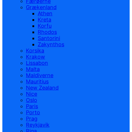
Færøerne
Grækenland
Athen
Kreta
Korfu
Rhodos
Santorini
Zakynthos
Korsika
Krakow
Lissabon
Malta
Maldiverne
Mauritius
New Zealand
Nice
Oslo
Paris
Porto
Prag
Reykjavik
Riga