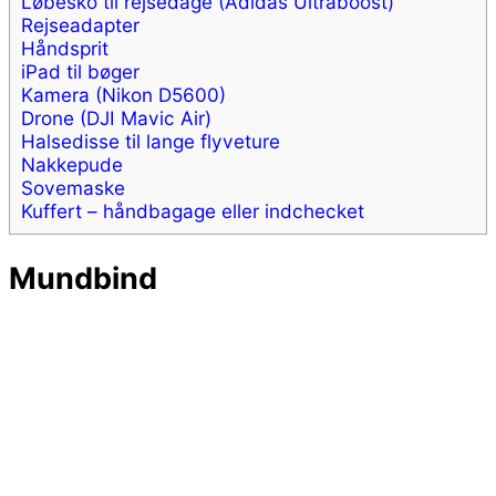
Løbesko til rejsedage (Adidas Ultraboost)
Rejseadapter
Håndsprit
iPad til bøger
Kamera (Nikon D5600)
Drone (DJI Mavic Air)
Halsedisse til lange flyveture
Nakkepude
Sovemaske
Kuffert – håndbagage eller indchecket
Mundbind