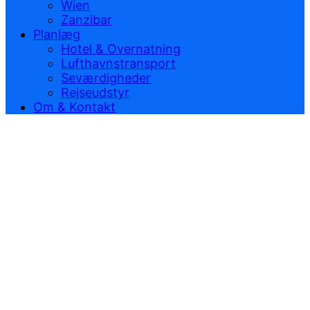
Wien
Zanzibar
Planlæg
Hotel & Overnatning
Lufthavnstransport
Seværdigheder
Rejseudstyr
Om & Kontakt