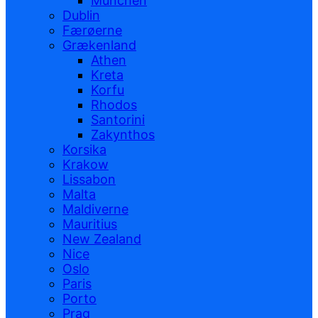
München
Dublin
Færøerne
Grækenland
Athen
Kreta
Korfu
Rhodos
Santorini
Zakynthos
Korsika
Krakow
Lissabon
Malta
Maldiverne
Mauritius
New Zealand
Nice
Oslo
Paris
Porto
Prag