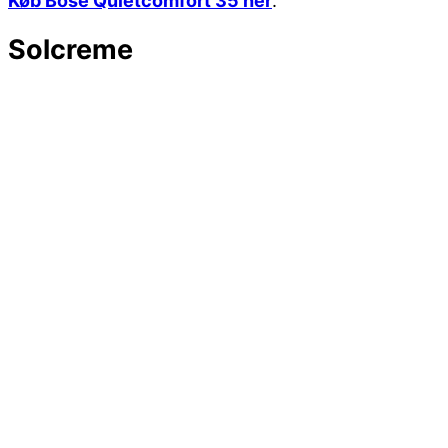
Køb Bose Quietcomfort 35 her
.
Solcreme