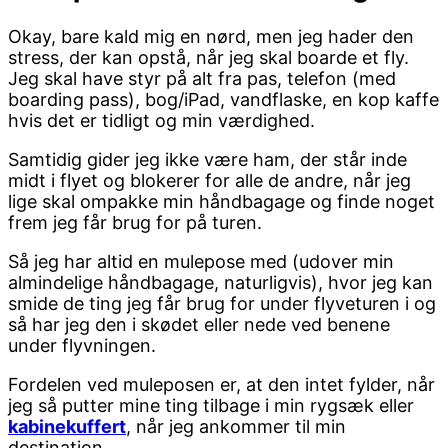
Okay, bare kald mig en nørd, men jeg hader den
stress, der kan opstå, når jeg skal boarde et fly.
Jeg skal have styr på alt fra pas, telefon (med
boarding pass), bog/iPad, vandflaske, en kop kaffe
hvis det er tidligt og min værdighed.
Samtidig gider jeg ikke være ham, der står inde
midt i flyet og blokerer for alle de andre, når jeg
lige skal ompakke min håndbagage og finde noget
frem jeg får brug for på turen.
Så jeg har altid en mulepose med (udover min
almindelige håndbagage, naturligvis), hvor jeg kan
smide de ting jeg får brug for under flyveturen i og
så har jeg den i skødet eller nede ved benene
under flyvningen.
Fordelen ved muleposen er, at den intet fylder, når
jeg så putter mine ting tilbage i min rygsæk eller
kabinekuffert
, når jeg ankommer til min
destination.