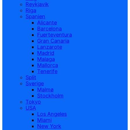
Reykjavik
Riga
Spanien
Alicante
Barcelona
Fuerteventura
Gran Canaria
Lanzarote
Madrid
Malaga
Mallorca
Tenerife
Split
Sverige
Malmø
Stockholm
Tokyo
USA
Los Angeles
Miami
New York