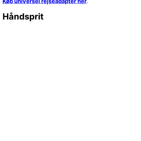
Køb universel rejseadapter her
.
Håndsprit