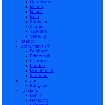
Gardasøen
Milano
Napoli
Rom
Sardinien
Sicilien
Toscana
Venedig
Istanbul
Storbritannien
Brighton
Edinburgh
Liverpool
London
Manchester
Skotland
Thailand
Bangkok
Tyskland
Berlin
Hamborg