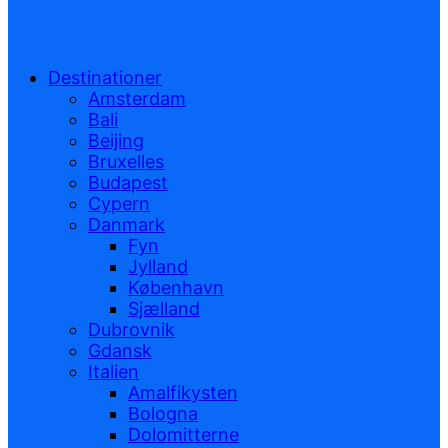
Destinationer
Amsterdam
Bali
Beijing
Bruxelles
Budapest
Cypern
Danmark
Fyn
Jylland
København
Sjælland
Dubrovnik
Gdansk
Italien
Amalfikysten
Bologna
Dolomitterne