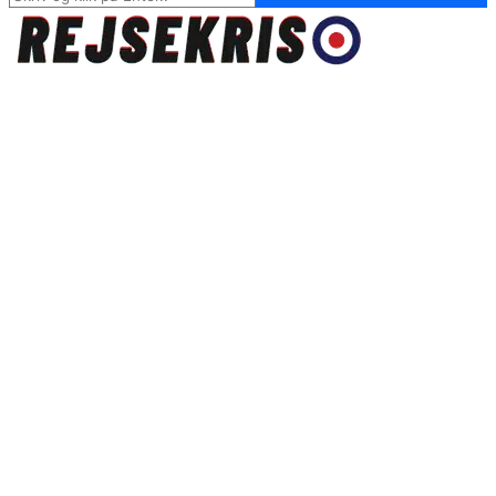
for:
Rejsekris