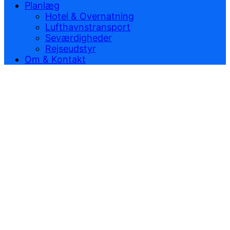
Planlæg
Hotel & Overnatning
Lufthavnstransport
Seværdigheder
Rejseudstyr
Om & Kontakt