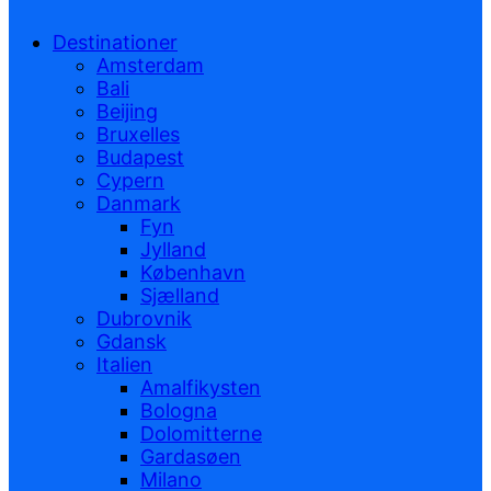
Destinationer
Amsterdam
Bali
Beijing
Bruxelles
Budapest
Cypern
Danmark
Fyn
Jylland
København
Sjælland
Dubrovnik
Gdansk
Italien
Amalfikysten
Bologna
Dolomitterne
Gardasøen
Milano