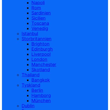
Napoli
Rom
Sardinien
Sicilien
Toscana
Venedig
Istanbul
Storbritannien
Brighton
Edinburgh
Liverpool
London
Manchester
Skotland
Thailand
Bangkok
Tyskland
Berlin
Hamborg
München
Dublin