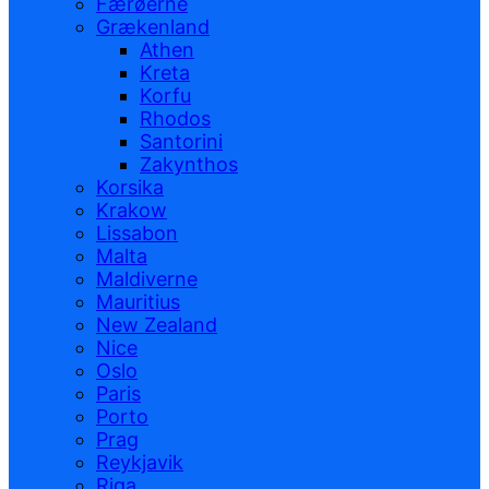
Færøerne
Grækenland
Athen
Kreta
Korfu
Rhodos
Santorini
Zakynthos
Korsika
Krakow
Lissabon
Malta
Maldiverne
Mauritius
New Zealand
Nice
Oslo
Paris
Porto
Prag
Reykjavik
Riga