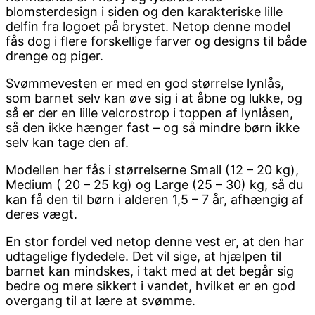
blomsterdesign i siden og den karakteriske lille
delfin fra logoet på brystet. Netop denne model
fås dog i flere forskellige farver og designs til både
drenge og piger.
Svømmevesten er med en god størrelse lynlås,
som barnet selv kan øve sig i at åbne og lukke, og
så er der en lille velcrostrop i toppen af lynlåsen,
så den ikke hænger fast – og så mindre børn ikke
selv kan tage den af.
Modellen her fås i størrelserne Small (12 – 20 kg),
Medium ( 20 – 25 kg) og Large (25 – 30) kg, så du
kan få den til børn i alderen 1,5 – 7 år, afhængig af
deres vægt.
En stor fordel ved netop denne vest er, at den har
udtagelige flydedele. Det vil sige, at hjælpen til
barnet kan mindskes, i takt med at det begår sig
bedre og mere sikkert i vandet, hvilket er en god
overgang til at lære at svømme.