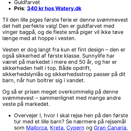
Guldfarvet
Pris
:
340 kr hos Watery.dk
Til den lille piges første ferie er denne svømmevest
det helt perfekte valg! Den er guldfarvet med
vinger bagpå, og de fleste små piger vil ikke tøve
længe med at hoppe i vesten.
Vesten er dog langt fra kun et fint design – den er
også sikkerhed af første klasse. Sunnylife har
været på markedet i mere end 50 år, og her er
sikkerheden helt i top. Både opdrift,
sikkerhedslynlås og sikkerhedsstrop passer på dit
barn, når hun boltrer sig i vandet.
Og så er prisen meget overkommelig på denne
svømmevest – sammenlignet med mange andre
veste på markedet.
Overvejer I, hvor I skal rejse hen på den første
tur med et lille barn? Se nærmere på rejsemål
som
Mallorca
,
Kreta
,
Cypern
og
Gran Canaria
,