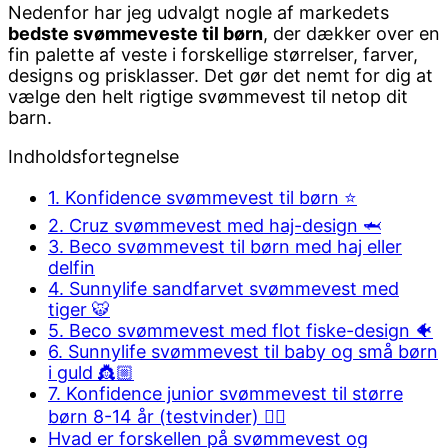
Nedenfor har jeg udvalgt nogle af markedets
bedste svømmeveste til børn
, der dækker over en
fin palette af veste i forskellige størrelser, farver,
designs og prisklasser. Det gør det nemt for dig at
vælge den helt rigtige svømmevest til netop dit
barn.
Indholdsfortegnelse
1. Konfidence svømmevest til børn ⭐️
2. Cruz svømmevest med haj-design 🦈
3. Beco svømmevest til børn med haj eller
delfin
4. Sunnylife sandfarvet svømmevest med
tiger 🐯
5. Beco svømmevest med flot fiske-design 🐠
6. Sunnylife svømmevest til baby og små børn
i guld 👸🏼
7. Konfidence junior svømmevest til større
børn 8-14 år (testvinder) 👍🏻
Hvad er forskellen på svømmevest og