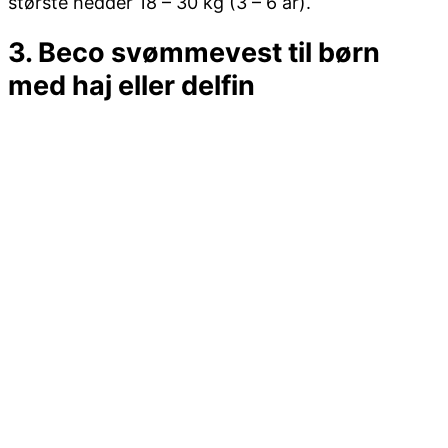
største hedder 18 – 30 kg (3 – 6 år).
3. Beco svømmevest til børn
med haj eller delfin