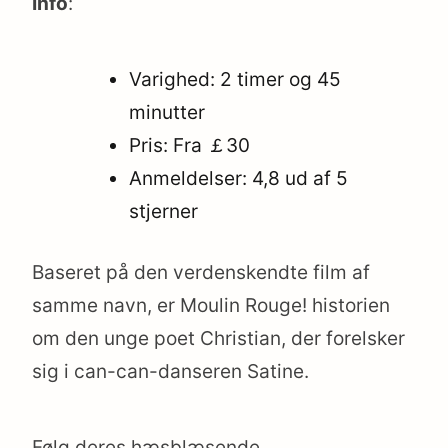
Info
:
earch
r:
Varighed: 2 timer og 45
minutter
Pris: Fra ￡30
Anmeldelser: 4,8 ud af 5
stjerner
Baseret på den verdenskendte film af
samme navn, er Moulin Rouge! historien
om den unge poet Christian, der forelsker
sig i can-can-danseren Satine.
Følg deres hæsblæsende