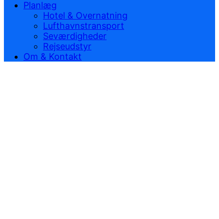
Planlæg
Hotel & Overnatning
Lufthavnstransport
Seværdigheder
Rejseudstyr
Om & Kontakt