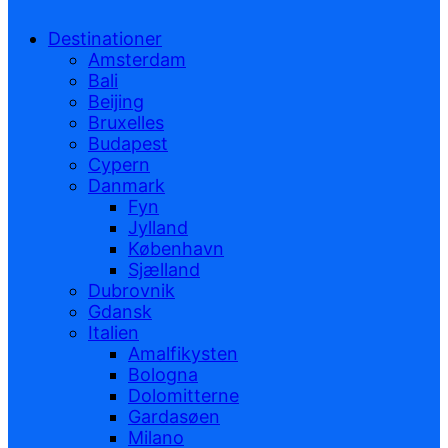
Destinationer
Amsterdam
Bali
Beijing
Bruxelles
Budapest
Cypern
Danmark
Fyn
Jylland
København
Sjælland
Dubrovnik
Gdansk
Italien
Amalfikysten
Bologna
Dolomitterne
Gardasøen
Milano