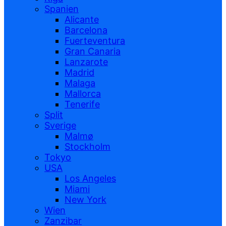
Spanien
Alicante
Barcelona
Fuerteventura
Gran Canaria
Lanzarote
Madrid
Malaga
Mallorca
Tenerife
Split
Sverige
Malmø
Stockholm
Tokyo
USA
Los Angeles
Miami
New York
Wien
Zanzibar