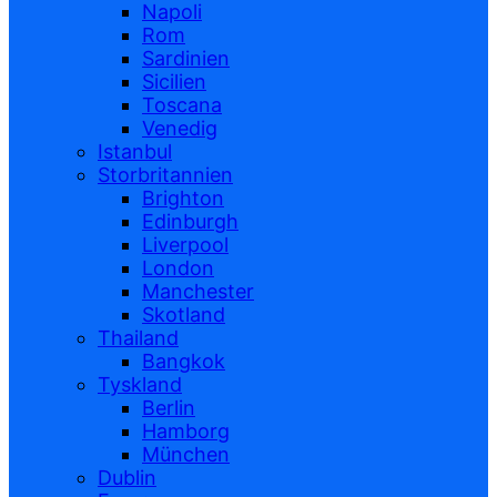
Napoli
Rom
Sardinien
Sicilien
Toscana
Venedig
Istanbul
Storbritannien
Brighton
Edinburgh
Liverpool
London
Manchester
Skotland
Thailand
Bangkok
Tyskland
Berlin
Hamborg
München
Dublin