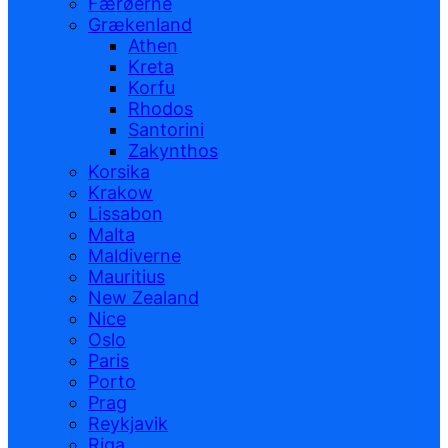
Færøerne
Grækenland
Athen
Kreta
Korfu
Rhodos
Santorini
Zakynthos
Korsika
Krakow
Lissabon
Malta
Maldiverne
Mauritius
New Zealand
Nice
Oslo
Paris
Porto
Prag
Reykjavik
Riga