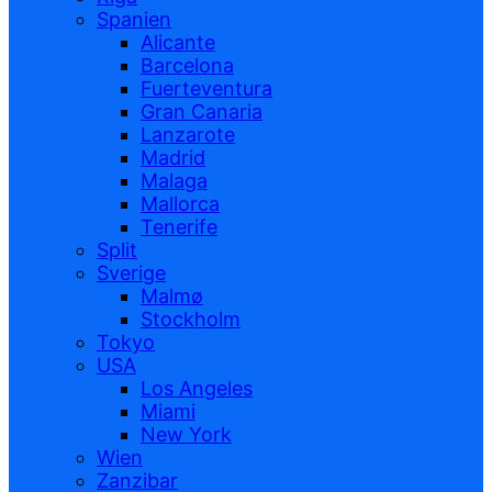
Spanien
Alicante
Barcelona
Fuerteventura
Gran Canaria
Lanzarote
Madrid
Malaga
Mallorca
Tenerife
Split
Sverige
Malmø
Stockholm
Tokyo
USA
Los Angeles
Miami
New York
Wien
Zanzibar