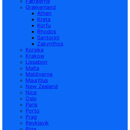
Færøerne
Grækenland
Athen
Kreta
Korfu
Rhodos
Santorini
Zakynthos
Korsika
Krakow
Lissabon
Malta
Maldiverne
Mauritius
New Zealand
Nice
Oslo
Paris
Porto
Prag
Reykjavik
Riga