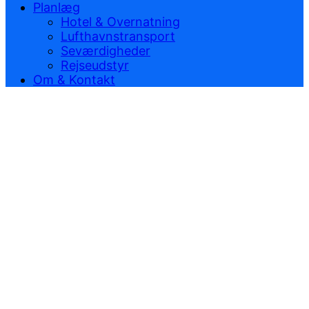
Planlæg
Hotel & Overnatning
Lufthavnstransport
Seværdigheder
Rejseudstyr
Om & Kontakt