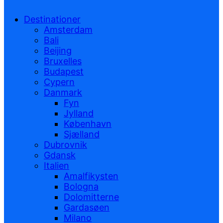
Destinationer
Amsterdam
Bali
Beijing
Bruxelles
Budapest
Cypern
Danmark
Fyn
Jylland
København
Sjælland
Dubrovnik
Gdansk
Italien
Amalfikysten
Bologna
Dolomitterne
Gardasøen
Milano