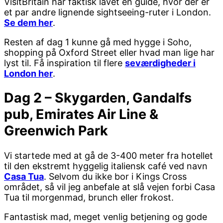
VisitBritain har faktisk lavet en guide, hvor der er
et par andre lignende sightseeing-ruter i London.
Se dem her
.
Resten af dag 1 kunne gå med hygge i Soho,
shopping på Oxford Street eller hvad man lige har
lyst til. Få inspiration til flere
seværdigheder i
London her
.
Dag 2 – Skygarden, Gandalfs
pub, Emirates Air Line &
Greenwich Park
Vi startede med at gå de 3-400 meter fra hotellet
til den ekstremt hyggelig italiensk café ved navn
Casa Tua
. Selvom du ikke bor i Kings Cross
området, så vil jeg anbefale at slå vejen forbi Casa
Tua til morgenmad, brunch eller frokost.
Fantastisk mad, meget venlig betjening og gode