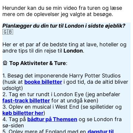
Herunder kan du se min video fra turen og læse
mere om de oplevelser jeg valgte at besøge.
Planlægger du din tur til London i sidste øjeblik?
🇬🇧
Her er et par af de bedste ting at lave, hoteller og
andre tips til din rejse til
London
.
🎡
Top Aktiviteter & Ture
:
1. Besøg det imponerende Harry Potter Studios
(husk at
booke billetter
i god tid, da de altid bliver
udsolgt)
2. Tag en tur rundt i London Eye (jeg anbefaler
fast-track billetter
for at undgå køen)
3. Oplev en musical i West End (se spilletider og
køb billetter her
)
4. Tag på
bådtur på Themsen
og se London fra
sø-siden
5. Oplev mere af England med en
dagstur til