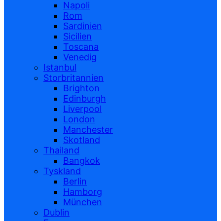
Napoli
Rom
Sardinien
Sicilien
Toscana
Venedig
Istanbul
Storbritannien
Brighton
Edinburgh
Liverpool
London
Manchester
Skotland
Thailand
Bangkok
Tyskland
Berlin
Hamborg
München
Dublin