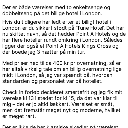
Der er både værelser med to enkeltsenge og
dobbeltseng på det billige hotel i London.
Hvis du tidligere har ledt efter et billigt hotel i
London er du sikkert stødt på ‘Tune Hotel’. Det har
nu skiftet navn, så det hedder Point A Hotels og de
har flere hoteller rundt omkring i London. Således
ligger der også et Point A Hotels Kings Cross og
der boede jeg 3 nætter på min tur.
Med priser ned til ca 400 kr pr overnatning, så er
her altså virkelig tale om en billig overnatning lige
midt i London, så jeg var spændt på, hvordan
standarden og personalet var på hotellet.
Check in forløb decideret smertefrit og jeg fik mit
værelse kl 13 i stedet for kl 15, da det var klar til
mig – det er jo altid lækkert. Værelset er småt,
men det fremstår meget nyt og moderne, hvilket
er meget rart.
Der er ikke de her klassiske elkedler på værelset