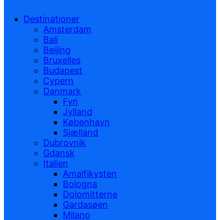
Destinationer
Amsterdam
Bali
Beijing
Bruxelles
Budapest
Cypern
Danmark
Fyn
Jylland
København
Sjælland
Dubrovnik
Gdansk
Italien
Amalfikysten
Bologna
Dolomitterne
Gardasøen
Milano