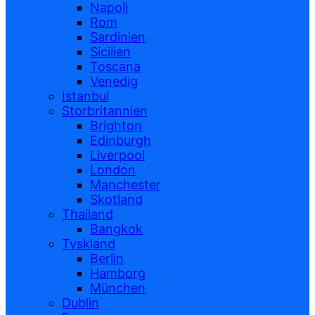
Napoli
Rom
Sardinien
Sicilien
Toscana
Venedig
Istanbul
Storbritannien
Brighton
Edinburgh
Liverpool
London
Manchester
Skotland
Thailand
Bangkok
Tyskland
Berlin
Hamborg
München
Dublin