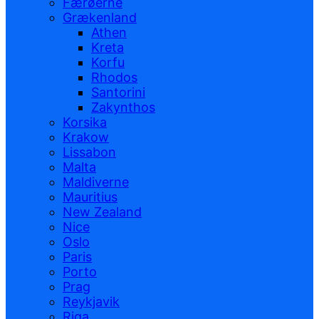
Færøerne
Grækenland
Athen
Kreta
Korfu
Rhodos
Santorini
Zakynthos
Korsika
Krakow
Lissabon
Malta
Maldiverne
Mauritius
New Zealand
Nice
Oslo
Paris
Porto
Prag
Reykjavik
Riga