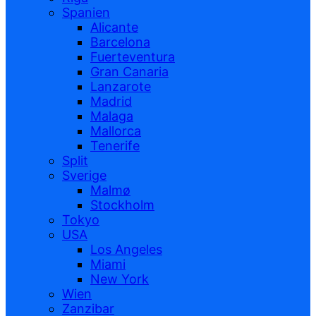
Spanien
Alicante
Barcelona
Fuerteventura
Gran Canaria
Lanzarote
Madrid
Malaga
Mallorca
Tenerife
Split
Sverige
Malmø
Stockholm
Tokyo
USA
Los Angeles
Miami
New York
Wien
Zanzibar