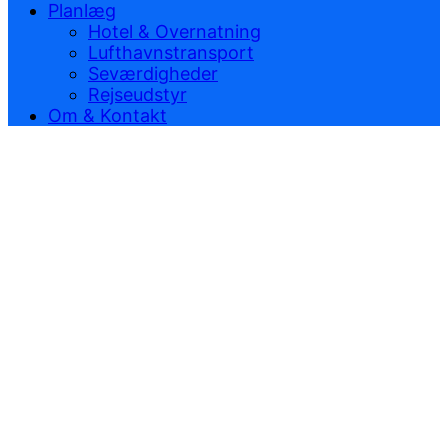
Planlæg
Hotel & Overnatning
Lufthavnstransport
Seværdigheder
Rejseudstyr
Om & Kontakt