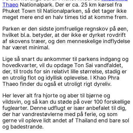
Thaeo
Nationalpark. Der er ca. 25 km kørsel fra
Phuket Town til Nationalparken, så det tager ikke
meget mere end en halv times tid at komme frem.
Parken er den sidste jomfruelige regnskov på øen,
hvilket bl.a. betyder, at der ikke er dyrket rovdrift
af skovens træer, og den menneskelige indflydelse
har været minimal.
Lige så snart du ankommer til parkens indgang og
hovedkvarter, vil du opdage Ton Sai vandfaldet,
der, til trods for sin relativt lille størrelse, stadig er
en utrolig flot og idyllisk oplevelse. I Khao Phra
Thaeo finder du også et utroligt rigt dyreliv.
Her lever alt fra hjorte og aber til bjørne og
vildsvin, og så kan du støde på over 100 forskellige
fuglearter. Denne udflugt er især anbefalet til dig,
der har vandrestøvlerne med på ferie, og som
gerne vil opleve lidt andet af Thailand end bare sol
og badestrande.