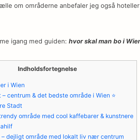
ælle om områderne anbefaler jeg også hoteller i
mme igang med guiden:
hvor skal man bo i Wie
Indholdsfortegnelse
er i Wien
dt – centrum & det bedste område i Wien ⭐️
ere Stadt
– trendy område med cool kaffebarer & kunstnere
ahilf
 – dejligt område med lokalt liv nær centrum