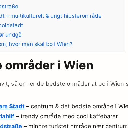
ndstraße
dt – multikulturelt & ungt hipsterområde
opoldstadt
ør undgå
 om, hvor man skal bo i Wien?
 områder i Wien
avlt, så er her de bedste områder at bo i Wien s
ere Stadt
– centrum & det bedste område i Wie
iahilf
– trendy område med cool kaffebarer
dstraße
– mindre turistet område nær centru