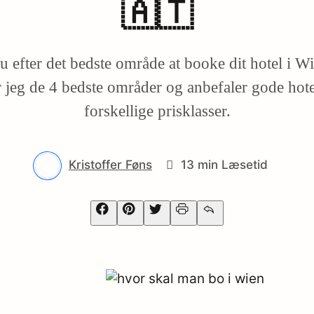
🇦🇹
u efter det bedste område at booke dit hotel i W
r jeg de 4 bedste områder og anbefaler gode hotel
forskellige prisklasser.
Kristoffer Føns
13 min Læsetid
Facebook
Pinterest
Twitter
Print
Email