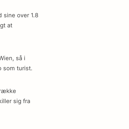
 sine over 1.8
gt at
Wien, så i
 som turist.
 række
ller sig fra