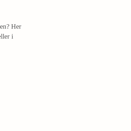
ien? Her
ler i