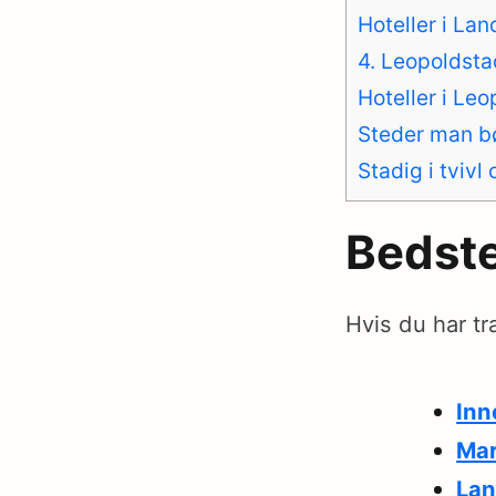
Hoteller i La
4. Leopoldsta
Hoteller i Le
Steder man b
Stadig i tvivl
Bedste
Hvis du har tr
Inn
earch
r:
Mar
Lan