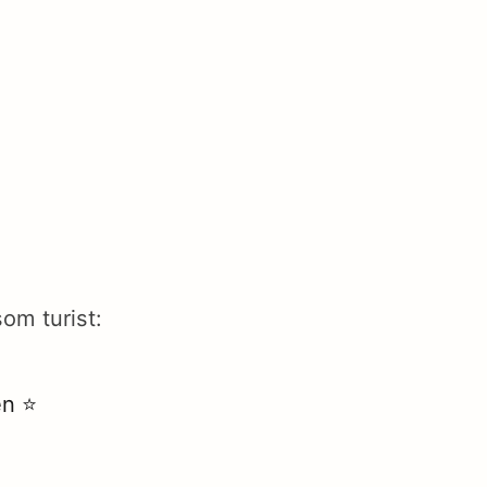
om turist:
n ⭐️
m